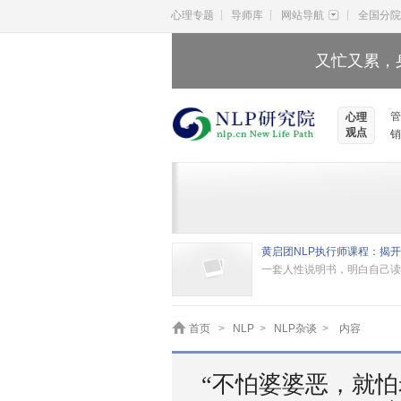
|
|
|
心理专题
导师库
网站导航
全国分院
又忙又累，
管
心理
观点
销
一套人性说明书，明白自己读
首页
>
NLP
>
NLP杂谈
>
内容
“不怕婆婆恶，就怕