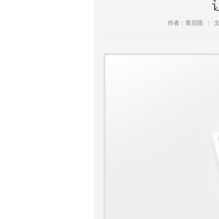
作者：黄启团
|