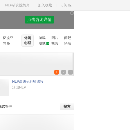
NLP研究院简介
|
加入收藏
|
订阅
点击咨询详情
萨提亚
游戏
图片
问吧
休闲
心理
导师
测试
视频
论坛
1
2
3
NLP高级执行师课程
活出NLP