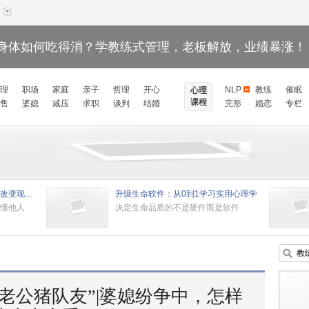
身体如何吃得消？学教练式管理，老板解放，业绩暴涨！
理
职场
家庭
亲子
哲理
开心
NLP
教练
催眠
心理
课程
售
婆媳
减压
求职
谈判
结婚
完形
婚恋
专栏
黄启团NLP执行师课程：揭开改变现状的秘密
升级生命软件：从0到1学习实用心理学
懂他人
决定生命品质的不是硬件而是软件
老公猪队友”|婆媳纷争中，怎样