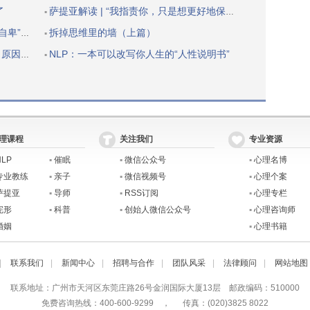
了
萨提亚解读 | “我指责你，只是想更好地保护自己”
▪
的自我价值
拆掉思维里的墙（上篇）
▪
父母的心
NLP：一本可以改写你人生的“人性说明书”
▪
理课程
关注我们
专业资源
NLP
▪
催眠
▪
微信公众号
▪
心理名博
专业教练
▪
亲子
▪
微信视频号
▪
心理个案
萨提亚
▪
导师
▪
RSS订阅
▪
心理专栏
完形
▪
科普
▪
创始人微信公众号
▪
心理咨询师
婚姻
▪
心理书籍
|
联系我们
|
新闻中心
|
招聘与合作
|
团队风采
|
法律顾问
|
网站地图
联系地址：广州市天河区东莞庄路26号金润国际大厦13层 邮政编码：510000
免费咨询热线：400-600-9299 ， 传真：(020)3825 8022