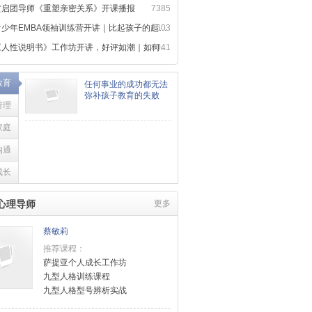
黄启团导师《重塑亲密关系》开课播报
7385
少年EMBA领袖训练营开讲｜比起孩子的起点，更重要的是成长方向
6603
人性说明书》工作坊开讲，好评如潮｜如何用心理学，读懂人性规律
8041
教育
任何事业的成功都无法
弥补孩子教育的失败
管理
家庭
沟通
成长
心理导师
更多
蔡敏莉
推荐课程：
萨提亚个人成长工作坊
九型人格训练课程
九型人格型号辨析实战