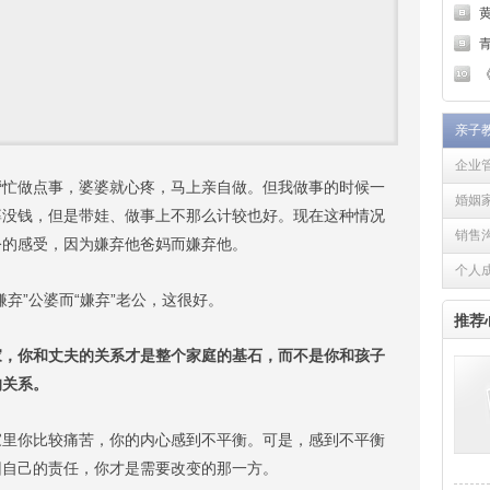
青
《
亲子
企业
帮忙做点事，婆婆就心疼，马上亲自做。但我做事的时候一
婚姻
婆没钱，但是带娃、做事上不那么计较也好。现在这种情况
销售
公的感受，因为嫌弃他爸妈而嫌弃他。
个人
弃”公婆而“嫌弃”老公，这很好。
推荐
家，你和丈夫的关系才是整个家庭的基石，而不是你和孩子
的关系。
你比较痛苦，你的内心感到不平衡。可是，感到不平衡
回自己的责任，你才是需要改变的那一方。