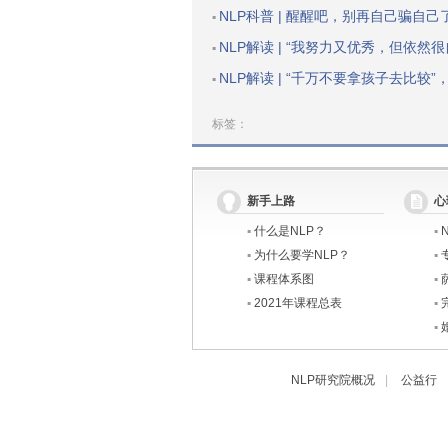
NLP科普 | 醒醒吧，别再自己骗自己
▪
NLP解读 | “我努力又优秀，但依然很自卑”：一个方法，提升你
▪
NLP解读 | “千万不要拿孩子去比较”，原因戳中无数
▪
标签：
新手上路
心
▪
什么是NLP？
▪
▪
为什么要学NLP？
▪
▪
课程体系图
▪
▪
2021年课程总表
▪
▪
NLP研究院概况
|
公益行