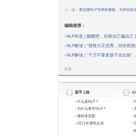
上一篇：
黄启团NLP导师班播报：为何你的
编辑推荐：
NLP科普 | 醒醒吧，别再自己骗自己
▪
NLP解读 | “我努力又优秀，但依然很自卑”：一个方法，提升你
▪
NLP解读 | “千万不要拿孩子去比较”，原因戳中无数
▪
标签：
新手上路
心
▪
什么是NLP？
▪
▪
为什么要学NLP？
▪
▪
课程体系图
▪
▪
2021年课程总表
▪
▪