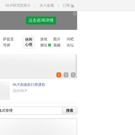
NLP研究院简介
|
加入收藏
|
订阅
点击咨询详情
萨提亚
游戏
图片
问吧
休闲
心理
导师
测试
视频
论坛
1
2
3
NLP高级执行师课程
活出NLP