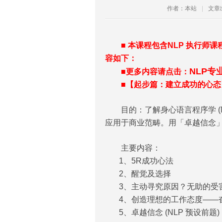
作者：本站
|
文章
■ 本课程包含NLP 执行师课
容如下：
NLP
■更多内容请点击：
■【起步篇：建立成功的心态
目的：了解身心语言程序学 (N
应用于商业范畴。用「卓越信念
主要内容：
1、5R成功心法
2、醒觉及选择
3、主动寻究原因？无助的受害者? At C
4、创造理想的工作态度——
5、卓越信念 (NLP 预设前题)