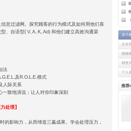
青
《
及信息过滤网。探究顾客的行为模式及如何用他们喜
语型( V, A, K, Ad) 和他们建立高效沟通渠
亲子
企业
婚姻
销售
知法
个人
.L.及R.O.L.E.模式
及人际关系
推荐
心一致地演说；让人对你印象深刻
压力处理】
时的影响力，从而缔造三嬴成果。学会处理压力，