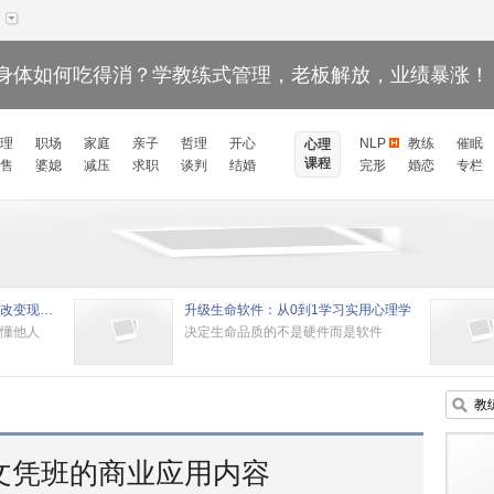
身体如何吃得消？学教练式管理，老板解放，业绩暴涨！
理
职场
家庭
亲子
哲理
开心
NLP
教练
催眠
心理
课程
售
婆媳
减压
求职
谈判
结婚
完形
婚恋
专栏
黄启团NLP执行师课程：揭开改变现状的秘密
升级生命软件：从0到1学习实用心理学
懂他人
决定生命品质的不是硬件而是软件
际文凭班的商业应用内容