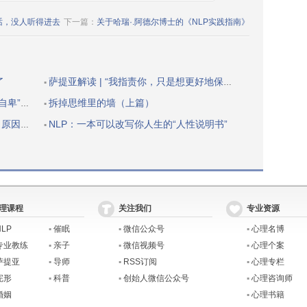
话，没人听得进去
下一篇：
关于哈瑞·.阿德尔博士的《NLP实践指南》
了
萨提亚解读 | “我指责你，只是想更好地保护自己”
▪
的自我价值
拆掉思维里的墙（上篇）
▪
父母的心
NLP：一本可以改写你人生的“人性说明书”
▪
理课程
关注我们
专业资源
NLP
▪
催眠
▪
微信公众号
▪
心理名博
专业教练
▪
亲子
▪
微信视频号
▪
心理个案
萨提亚
▪
导师
▪
RSS订阅
▪
心理专栏
完形
▪
科普
▪
创始人微信公众号
▪
心理咨询师
婚姻
▪
心理书籍