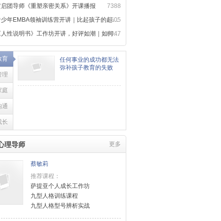
黄启团导师《重塑亲密关系》开课播报
7388
少年EMBA领袖训练营开讲｜比起孩子的起点，更重要的是成长方向
6605
人性说明书》工作坊开讲，好评如潮｜如何用心理学，读懂人性规律
8047
教育
任何事业的成功都无法
弥补孩子教育的失败
管理
家庭
沟通
成长
心理导师
更多
蔡敏莉
推荐课程：
萨提亚个人成长工作坊
九型人格训练课程
九型人格型号辨析实战