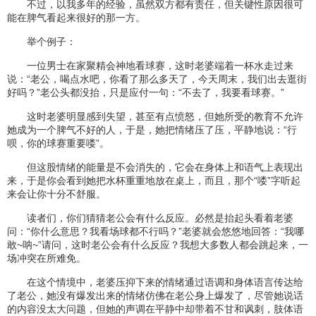
不过，以我多年的经验，虽然双方都有责任，但关键性原因很可
能在脾气看起来很好的那一方。
举个例子：
一位男士在家聚精会神地看球赛，这时老婆端着一杯水走过来
说：“老公，喝点水吧，你看了那么多天了，今天周末，我们出去逛街
好吗？”老公头都没抬，只是应付一句：“不去了，我要看球赛。”
这时老婆明显感到失望，甚至有点愤怒，但她所受的教育不允许
她成为一个脾气不好的人，于是，她把情绪压了压，平静地说：“行
呗，你的球赛重要喽”。
但这股情绪的能量是不会消失的，它会在身体上和语气上表现出
来，于是你会看到她把水杯重重地放在桌上，而且，那个“喽”字听起
来会让你十分不舒服。
读者们，你们猜猜老公会有什么反应。必然是抬起头看着老婆
问：“你什么意思？我看场球都不行吗？”老婆就会悠悠地回答：“我哪
敢~呐~”请问，这时老公会有什么反应？我想大多数人都会跳起来，一
场冲突在所难免。
在这个情境中，老婆压抑下来的情绪通过语调和身体语言传达给
了老公，她没有爆发出来的情绪仿佛在老公身上爆发了，尽管她说话
的内容没太大问题，但她的声调在平静中却带着不甘和讽刺，肢体语